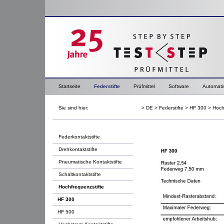
Startseite
Federstifte
Prüfmittel
Software
Automati
Sie sind hier:
>
DE
>
Federstifte
>
HF 300
>
Hoch
Federkontaktstifte
Drehkontaktstifte
Pneumatische Kontaktstifte
Schaltkontaktstifte
Hochfrequenzstifte
HF 300
HF 500